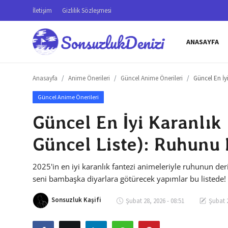
İletişim
Gizlilik Sözleşmesi
ANASAYFA
Anasayfa
Anasayfa
Anime Önerileri
Güncel Anime Önerileri
Güncel En İy
İletişim
Güncel Anime Önerileri
Genel
Güncel En İyi Karanlık
Gizlilik Sözleşmesi
Güncel Liste): Ruhunu 
Testler
2025'in en iyi karanlık fantezi animeleriyle ruhunun deri
Anime Önerileri
seni bambaşka diyarlara götürecek yapımlar bu listede!
Anime Karakterleri
Sonsuzluk Kaşifi
Şubat 28, 2026 - 08:51
Şubat 2
Anime