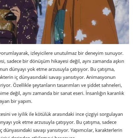
yorumlayarak, izleyicilere unutulmaz bir deneyim sunuyor.
esi, sadece bir dönüşüm hikayesi değil, aynı zamanda aşkın
o'nun dünyayı yok etme arzusuyla çatışıyor. Bu çatışma,
rakterin iç dünyasındaki savaşı yansıtıyor. Animasyonun
iyor. Özellikle şeytanların tasarımları ve şiddet sahneleri,
ime değil, aynı zamanda bir sanat eseri. İnsanlığın karanlık
layan bir yapım.
ini ve iyilik ile kötülük arasındaki ince çizgiyi sorgulayan
ünyayı yok etme arzusuyla çatışıyor. Bu çatışma, sadece
iç dünyasındaki savaşı yansıtıyor. Yapımcılar, karakterlerin
eyiciyi derinden etkilemeyi başarıyor.