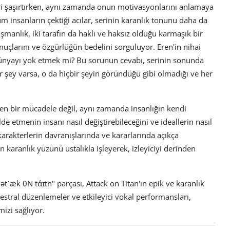
ileri şaşırtırken, aynı zamanda onun motivasyonlarını anlamaya
 insanların çektiği acılar, serinin karanlık tonunu daha da
üşmanlık, iki tarafın da haklı ve haksız olduğu karmaşık bir
onuçlarını ve özgürlüğün bedelini sorguluyor. Eren'in nihai
ünyayı yok etmek mi? Bu sorunun cevabı, serinin sonunda
bir şey varsa, o da hiçbir şeyin göründüğü gibi olmadığı ve her
len bir mücadele değil, aynı zamanda insanlığın kendi
e etmenin insanı nasıl değiştirebileceğini ve ideallerin nasıl
 karakterlerin davranışlarında ve kararlarında açıkça
n karanlık yüzünü ustalıkla işleyerek, izleyiciyi derinden
ˈæk 0N tάɪtn" parçası, Attack on Titan'ın epik ve karanlık
stral düzenlemeler ve etkileyici vokal performansları,
mizi sağlıyor.