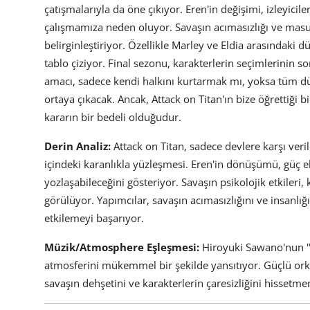
çatışmalarıyla da öne çıkıyor. Eren'in değişimi, izleyic
çalışmamıza neden oluyor. Savaşın acımasızlığı ve masum
belirginleştiriyor. Özellikle Marley ve Eldia arasındaki d
tablo çiziyor. Final sezonu, karakterlerin seçimlerinin s
amacı, sadece kendi halkını kurtarmak mı, yoksa tüm d
ortaya çıkacak. Ancak, Attack on Titan'ın bize öğrettiği 
kararın bir bedeli olduğudur.
Derin Analiz:
Attack on Titan, sadece devlere karşı veri
içindeki karanlıkla yüzleşmesi. Eren'in dönüşümü, güç eld
yozlaşabileceğini gösteriyor. Savaşın psikolojik etkileri,
görülüyor. Yapımcılar, savaşın acımasızlığını ve insanlığı
etkilemeyi başarıyor.
Müzik/Atmosphere Eşleşmesi:
Hiroyuki Sawano'nun "ət
atmosferini mükemmel bir şekilde yansıtıyor. Güçlü orke
savaşın dehşetini ve karakterlerin çaresizliğini hissetme