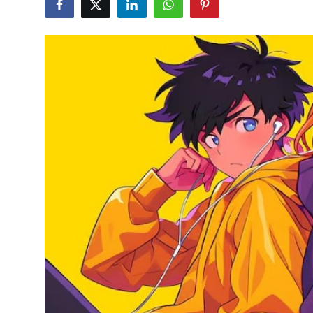
Dizi & Film
Oyun
Kore Dünyası
İncelemeler
Çizgi Film
Anketler