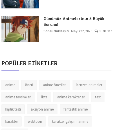
Günümüz Animelerinin 5 Büyük
Sorunu!
Sonsuzluk Kaşifi
Mayıs 22, 2025
0
977
POPÜLER ETİKETLER
anime
öneri
anime önerileri
benzeri animeler
anime tavsiyeleri
liste
anime karakterleri
test
kişilik testi
aksiyon anime
fantastik anime
karakter
webtoon
karakter gelişimi anime