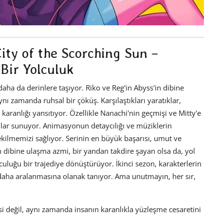
ity of the Scorching Sun –
Bir Yolculuk
daha da derinlere taşıyor. Riko ve Reg'in Abyss'in dibine
aynı zamanda ruhsal bir çöküş. Karşılaştıkları yaratıklar,
 karanlığı yansıtıyor. Özellikle Nanachi'nin geçmişi ve Mitty'e
anlar sunuyor. Animasyonun detaycılığı ve müziklerin
kilmemizi sağlıyor. Serinin en büyük başarısı, umut ve
 dibine ulaşma azmi, bir yandan takdire şayan olsa da, yol
lculuğu bir trajediye dönüştürüyor. İkinci sezon, karakterlerin
 daha aralanmasına olanak tanıyor. Ama unutmayın, her sır,
 değil, aynı zamanda insanın karanlıkla yüzleşme cesaretini