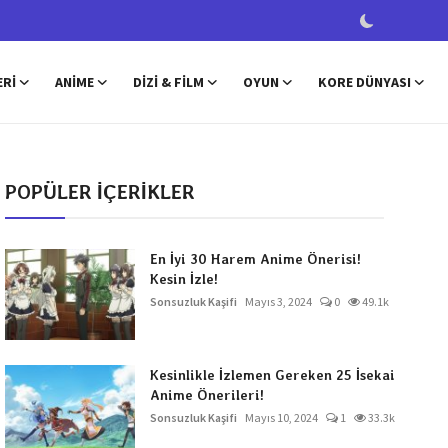
ERI
ANIME
DIZI & FILM
OYUN
KORE DÜNYASI
POPÜLER İÇERİKLER
En İyi 30 Harem Anime Önerisi!
Kesin İzle!
Sonsuzluk Kaşifi
Mayıs 3, 2024
0
49.1k
Kesinlikle İzlemen Gereken 25 İsekai
Anime Önerileri!
Sonsuzluk Kaşifi
Mayıs 10, 2024
1
33.3k