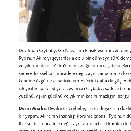
Devilman Crybaby, Go Nagai'nin klasik eserini yeniden 
Ryo'nun Akira'yı şeytanlarla dolu bir dünyaya sürüklem
ve yıkımın dansı. Akira'nın insanlığı koruma çabası, Ry
sadece fiziksel bir mücadele değil, aynı zamanda iki ka
kendine özgü tarzı, serinin atmosferini daha da güçlendir
izleyicileri şoke ediyor. Devilman Crybaby, sadece bir an
yüzünü, aşkın gücünü ve yıkımın kaçınılmazlığını sorgu
Derin Analiz:
Devilman Crybaby, insan doğasının dualites
bir yapım. Akira'nın insanlığı koruma çabası, Ryo'nun d
fiziksel bir mücadele değil, aynı zamanda iki karakterin 
motivasyonlarını ve travmalarını ustalıkla işleyerek, izl