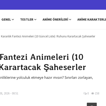
GENEL
TESTLER
ANIME ÖNERILERI
ANIME KARAKTERL
i Karanlık Fantezi Animeleri (10 Güncel Liste): Ruhunu Karartacak Şaheserler
 Fantezi Animeleri (10
Karartacak Şaheserler
nliklerine yolculuk etmeye hazır mısın? Sınırları zorlayan,
8, 2026 - 08:51
0
158