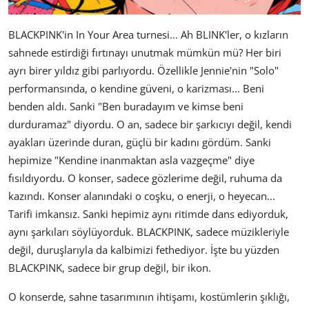
BLACKPINK'in In Your Area turnesi... Ah BLINK'ler, o kızların
sahnede estirdiği fırtınayı unutmak mümkün mü? Her biri
ayrı birer yıldız gibi parlıyordu. Özellikle Jennie'nin "Solo"
performansında, o kendine güveni, o karizması... Beni
benden aldı. Sanki "Ben buradayım ve kimse beni
durduramaz" diyordu. O an, sadece bir şarkıcıyı değil, kendi
ayakları üzerinde duran, güçlü bir kadını gördüm. Sanki
hepimize "Kendine inanmaktan asla vazgeçme" diye
fısıldıyordu. O konser, sadece gözlerime değil, ruhuma da
kazındı. Konser alanındaki o coşku, o enerji, o heyecan...
Tarifi imkansız. Sanki hepimiz aynı ritimde dans ediyorduk,
aynı şarkıları söylüyorduk. BLACKPINK, sadece müzikleriyle
değil, duruşlarıyla da kalbimizi fethediyor. İşte bu yüzden
BLACKPINK, sadece bir grup değil, bir ikon.
O konserde, sahne tasarımının ihtişamı, kostümlerin şıklığı,