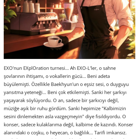
EXO'nun EXplOration turnesi... Ah EXO-L'ler, o sahne
şovlarının ihtişamı, o vokallerin gücü... Beni adeta
büyülemişti. Özellikle Baekhyun'un o eşsiz sesi, o duyguyu
yansıtma yeteneği... Beni çok etkilemişti. Sanki her şarkıyı
yaşayarak söylüyordu. O an, sadece bir şarkıcıyı değil,
müziğe aşık bir ruhu gördüm. Sanki hepimize "Kalbimizin
sesini dinlemekten asla vazgeçmeyin" diye fısıldıyordu. O
konser, sadece kulaklarıma değil, kalbime de kazındı. Konser
alanındaki o coşku, o heyecan, o bağlılık... Tarifi imkansız.