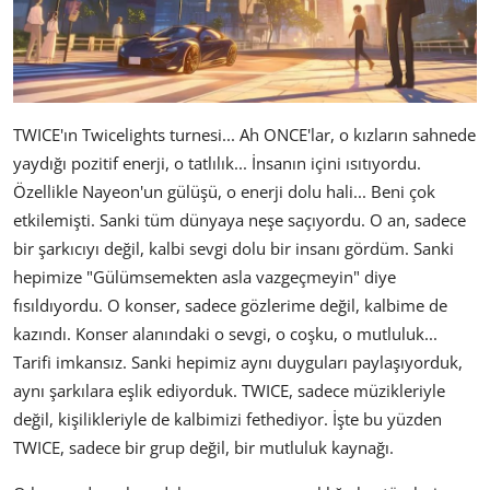
TWICE'ın Twicelights turnesi... Ah ONCE'lar, o kızların sahnede
yaydığı pozitif enerji, o tatlılık... İnsanın içini ısıtıyordu.
Özellikle Nayeon'un gülüşü, o enerji dolu hali... Beni çok
etkilemişti. Sanki tüm dünyaya neşe saçıyordu. O an, sadece
bir şarkıcıyı değil, kalbi sevgi dolu bir insanı gördüm. Sanki
hepimize "Gülümsemekten asla vazgeçmeyin" diye
fısıldıyordu. O konser, sadece gözlerime değil, kalbime de
kazındı. Konser alanındaki o sevgi, o coşku, o mutluluk...
Tarifi imkansız. Sanki hepimiz aynı duyguları paylaşıyorduk,
aynı şarkılara eşlik ediyorduk. TWICE, sadece müzikleriyle
değil, kişilikleriyle de kalbimizi fethediyor. İşte bu yüzden
TWICE, sadece bir grup değil, bir mutluluk kaynağı.