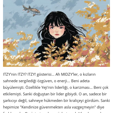
ITZY'nin ITZY? ITZY! gösterisi... Ah MIDZY'ler, o kızların
sahnede sergilediği özgüven, o enerji... Beni adeta
büyülemişti. Özellikle Yeji'nin liderliği, o karizması... Beni çok
etkilemişti. Sanki doğuştan bir lider gibiydi. O an, sadece bir
şarkıcıyı değil, sahneye hükmeden bir kraliçeyi gördüm. Sanki
hepimize "Kendinize güvenmekten asla vazgeçmeyin" diye