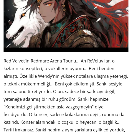
Red Velvet'in Redmare Arena Tour'u... Ah ReVeluv'lar, o
kızların konseptleri, o vokallerin uyumu... Beni benden
almıştı. Özellikle Wendy'nin yüksek notalara ulaşma yeteneği,
o teknik mükemmelliği... Beni çok etkilemişti. Sanki sesiyle
tüm salonu titretiyordu. O an, sadece bir şarkıcıyı değil,
yeteneğe adanmış bir ruhu gördüm. Sanki hepimize
"Kendimizi geliştirmekten asla vazgeçmeyin" diye
fısıldıyordu. O konser, sadece kulaklarıma değil, ruhuma da
kazındı. Konser alanındaki o coşku, o heyecan, o bağlılık...
Tarifi imkansız. Sanki hepimiz aynı şarkılara eşlik ediyorduk,