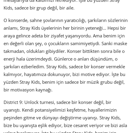
mesajlarıyla da kalbimizi fethediyor. İşte bu yüzden Stray
Kids, sadece bir grup değil, bir aile.
O konserde, sahne şovlarının yaratıcılığı, şarkıların sözlerinin
anlamı, Stray Kids üyelerinin her birinin yeteneği... Hepsi bir
araya gelince adeta bir ziyafet yaşanıyordu. Ama benim için
en değerli olan şey, o çocukların samimiyetiydi. Sanki maske
takmadan, oldukları gibiydiler. Konser bittikten sonra bile o
enerji hala üzerimdeydi. Günlerce o anları düşündüm, o
şarkıları ezberledim. Stray Kids, sadece bir konser vermekle
kalmıyor, hayatımıza dokunuyor, bizi motive ediyor. İşte bu
yüzden Stray Kids, benim için sadece bir müzik grubu değil,
bir motivasyon kaynağı.
District 9: Unlock turnesi, sadece bir konser değil, bir
uyanıştı. Kendi potansiyelimizi keşfetme, hayallerimizin
peşinden gitme ve dünyayı değiştirme uyanışı. Stray Kids,
bize bu uyanışta eşlik ediyor, bize cesaret veriyor ve bizi asla