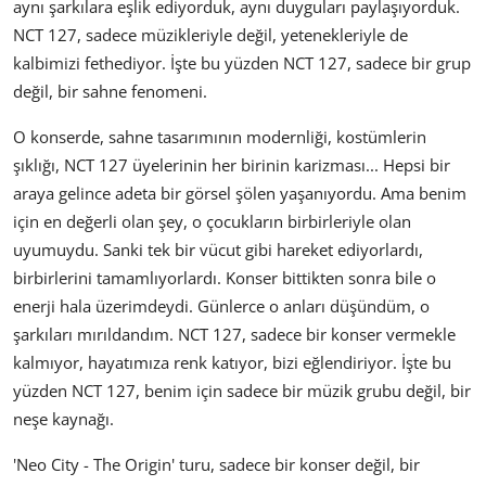
aynı şarkılara eşlik ediyorduk, aynı duyguları paylaşıyorduk.
NCT 127, sadece müzikleriyle değil, yetenekleriyle de
kalbimizi fethediyor. İşte bu yüzden NCT 127, sadece bir grup
değil, bir sahne fenomeni.
O konserde, sahne tasarımının modernliği, kostümlerin
şıklığı, NCT 127 üyelerinin her birinin karizması... Hepsi bir
araya gelince adeta bir görsel şölen yaşanıyordu. Ama benim
için en değerli olan şey, o çocukların birbirleriyle olan
uyumuydu. Sanki tek bir vücut gibi hareket ediyorlardı,
birbirlerini tamamlıyorlardı. Konser bittikten sonra bile o
enerji hala üzerimdeydi. Günlerce o anları düşündüm, o
şarkıları mırıldandım. NCT 127, sadece bir konser vermekle
kalmıyor, hayatımıza renk katıyor, bizi eğlendiriyor. İşte bu
yüzden NCT 127, benim için sadece bir müzik grubu değil, bir
neşe kaynağı.
'Neo City - The Origin' turu, sadece bir konser değil, bir