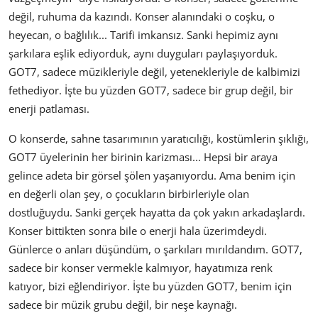
değil, ruhuma da kazındı. Konser alanındaki o coşku, o
heyecan, o bağlılık... Tarifi imkansız. Sanki hepimiz aynı
şarkılara eşlik ediyorduk, aynı duyguları paylaşıyorduk.
GOT7, sadece müzikleriyle değil, yetenekleriyle de kalbimizi
fethediyor. İşte bu yüzden GOT7, sadece bir grup değil, bir
enerji patlaması.
O konserde, sahne tasarımının yaratıcılığı, kostümlerin şıklığı,
GOT7 üyelerinin her birinin karizması... Hepsi bir araya
gelince adeta bir görsel şölen yaşanıyordu. Ama benim için
en değerli olan şey, o çocukların birbirleriyle olan
dostluğuydu. Sanki gerçek hayatta da çok yakın arkadaşlardı.
Konser bittikten sonra bile o enerji hala üzerimdeydi.
Günlerce o anları düşündüm, o şarkıları mırıldandım. GOT7,
sadece bir konser vermekle kalmıyor, hayatımıza renk
katıyor, bizi eğlendiriyor. İşte bu yüzden GOT7, benim için
sadece bir müzik grubu değil, bir neşe kaynağı.