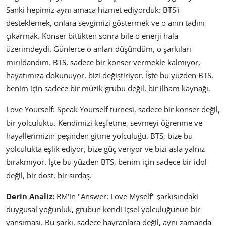
Sanki hepimiz aynı amaca hizmet ediyorduk: BTS'i
desteklemek, onlara sevgimizi göstermek ve o anın tadını
çıkarmak. Konser bittikten sonra bile o enerji hala
üzerimdeydi. Günlerce o anları düşündüm, o şarkıları
mırıldandım. BTS, sadece bir konser vermekle kalmıyor,
hayatımıza dokunuyor, bizi değiştiriyor. İşte bu yüzden BTS,
benim için sadece bir müzik grubu değil, bir ilham kaynağı.
Love Yourself: Speak Yourself turnesi, sadece bir konser değil,
bir yolculuktu. Kendimizi keşfetme, sevmeyi öğrenme ve
hayallerimizin peşinden gitme yolculuğu. BTS, bize bu
yolculukta eşlik ediyor, bize güç veriyor ve bizi asla yalnız
bırakmıyor. İşte bu yüzden BTS, benim için sadece bir idol
değil, bir dost, bir sırdaş.
Derin Analiz:
RM'in "Answer: Love Myself" şarkısındaki
duygusal yoğunluk, grubun kendi içsel yolculuğunun bir
yansıması. Bu şarkı, sadece hayranlara değil, aynı zamanda