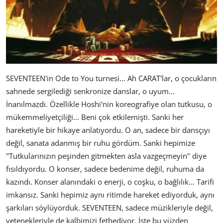
SEVENTEEN'in Ode to You turnesi... Ah CARAT'lar, o çocukların
sahnede sergilediği senkronize danslar, o uyum...
İnanılmazdı. Özellikle Hoshi'nin koreografiye olan tutkusu, o
mükemmeliyetçiliği... Beni çok etkilemişti. Sanki her
hareketiyle bir hikaye anlatıyordu. O an, sadece bir dansçıyı
değil, sanata adanmış bir ruhu gördüm. Sanki hepimize
"Tutkularınızın peşinden gitmekten asla vazgeçmeyin" diye
fısıldıyordu. O konser, sadece bedenime değil, ruhuma da
kazındı. Konser alanındaki o enerji, o coşku, o bağlılık... Tarifi
imkansız. Sanki hepimiz aynı ritimde hareket ediyorduk, aynı
şarkıları söylüyorduk. SEVENTEEN, sadece müzikleriyle değil,
yetenekleriyle de kalbimizi fethediyor. İşte bu yüzden