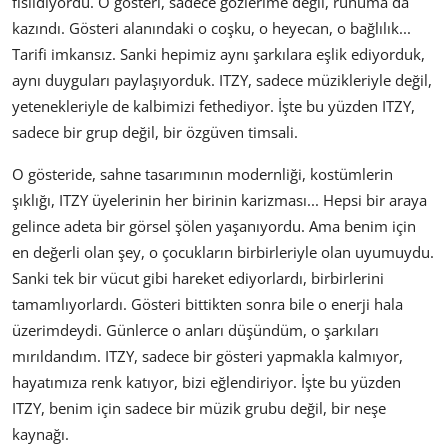
fısıldıyordu. O gösteri, sadece gözlerime değil, ruhuma da
kazındı. Gösteri alanındaki o coşku, o heyecan, o bağlılık...
Tarifi imkansız. Sanki hepimiz aynı şarkılara eşlik ediyorduk,
aynı duyguları paylaşıyorduk. ITZY, sadece müzikleriyle değil,
yetenekleriyle de kalbimizi fethediyor. İşte bu yüzden ITZY,
sadece bir grup değil, bir özgüven timsali.
O gösteride, sahne tasarımının modernliği, kostümlerin
şıklığı, ITZY üyelerinin her birinin karizması... Hepsi bir araya
gelince adeta bir görsel şölen yaşanıyordu. Ama benim için
en değerli olan şey, o çocukların birbirleriyle olan uyumuydu.
Sanki tek bir vücut gibi hareket ediyorlardı, birbirlerini
tamamlıyorlardı. Gösteri bittikten sonra bile o enerji hala
üzerimdeydi. Günlerce o anları düşündüm, o şarkıları
mırıldandım. ITZY, sadece bir gösteri yapmakla kalmıyor,
hayatımıza renk katıyor, bizi eğlendiriyor. İşte bu yüzden
ITZY, benim için sadece bir müzik grubu değil, bir neşe
kaynağı.