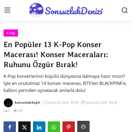
K-Pop
Anasayfa
En Popüler 13 K-Pop Konser
İletişim
Macerası! Konser Maceraları:
Ruhunu Özgür Bırak!
Genel
K-Pop konserlerinin büyülü dünyasına dalmaya hazır mısın?
Gizlilik Sözleşmesi
İşte en unutulmaz 14 konser macerası, BTS'ten BLACKPINK'e,
Testler
kalbini yerinden oynatacak anılarla dolu!
Anime Önerileri
Sonsuzluk Kaşifi
Şubat 28, 2026 - 09:09
Şubat 28, 2026 - 09:09
0
187
Anime Karakterleri
Anime