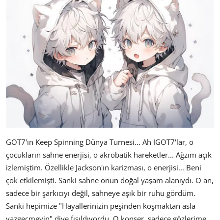
GOT7'ın Keep Spinning Dünya Turnesi... Ah IGOT7'lar, o
çocukların sahne enerjisi, o akrobatik hareketler... Ağzım açık
izlemiştim. Özellikle Jackson'ın karizması, o enerjisi... Beni
çok etkilemişti. Sanki sahne onun doğal yaşam alanıydı. O an,
sadece bir şarkıcıyı değil, sahneye aşık bir ruhu gördüm.
Sanki hepimize "Hayallerinizin peşinden koşmaktan asla
vazgeçmeyin" diye fısıldıyordu. O konser, sadece gözlerime