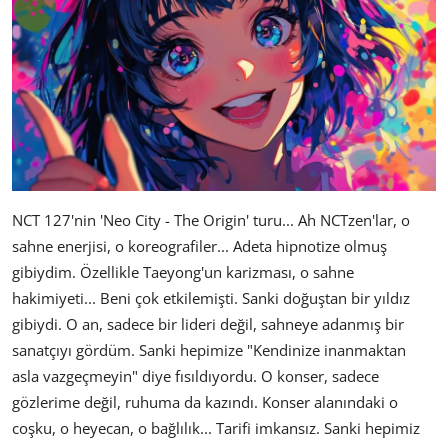
NCT 127'nin 'Neo City - The Origin' turu... Ah NCTzen'lar, o
sahne enerjisi, o koreografiler... Adeta hipnotize olmuş
gibiydim. Özellikle Taeyong'un karizması, o sahne
hakimiyeti... Beni çok etkilemişti. Sanki doğuştan bir yıldız
gibiydi. O an, sadece bir lideri değil, sahneye adanmış bir
sanatçıyı gördüm. Sanki hepimize "Kendinize inanmaktan
asla vazgeçmeyin" diye fısıldıyordu. O konser, sadece
gözlerime değil, ruhuma da kazındı. Konser alanındaki o
coşku, o heyecan, o bağlılık... Tarifi imkansız. Sanki hepimiz