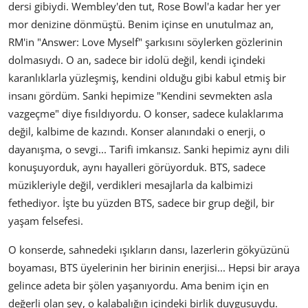
dersi gibiydi. Wembley'den tut, Rose Bowl'a kadar her yer
mor denizine dönmüştü. Benim içinse en unutulmaz an,
RM'in "Answer: Love Myself" şarkısını söylerken gözlerinin
dolmasıydı. O an, sadece bir idolü değil, kendi içindeki
karanlıklarla yüzleşmiş, kendini olduğu gibi kabul etmiş bir
insanı gördüm. Sanki hepimize "Kendini sevmekten asla
vazgeçme" diye fısıldıyordu. O konser, sadece kulaklarıma
değil, kalbime de kazındı. Konser alanındaki o enerji, o
dayanışma, o sevgi... Tarifi imkansız. Sanki hepimiz aynı dili
konuşuyorduk, aynı hayalleri görüyorduk. BTS, sadece
müzikleriyle değil, verdikleri mesajlarla da kalbimizi
fethediyor. İşte bu yüzden BTS, sadece bir grup değil, bir
yaşam felsefesi.
O konserde, sahnedeki ışıkların dansı, lazerlerin gökyüzünü
boyaması, BTS üyelerinin her birinin enerjisi... Hepsi bir araya
gelince adeta bir şölen yaşanıyordu. Ama benim için en
değerli olan şey, o kalabalığın içindeki birlik duygusuydu.