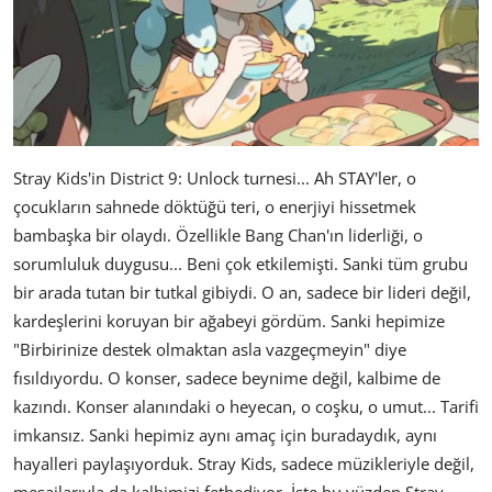
Stray Kids'in District 9: Unlock turnesi... Ah STAY'ler, o
çocukların sahnede döktüğü teri, o enerjiyi hissetmek
bambaşka bir olaydı. Özellikle Bang Chan'ın liderliği, o
sorumluluk duygusu... Beni çok etkilemişti. Sanki tüm grubu
bir arada tutan bir tutkal gibiydi. O an, sadece bir lideri değil,
kardeşlerini koruyan bir ağabeyi gördüm. Sanki hepimize
"Birbirinize destek olmaktan asla vazgeçmeyin" diye
fısıldıyordu. O konser, sadece beynime değil, kalbime de
kazındı. Konser alanındaki o heyecan, o coşku, o umut... Tarifi
imkansız. Sanki hepimiz aynı amaç için buradaydık, aynı
hayalleri paylaşıyorduk. Stray Kids, sadece müzikleriyle değil,