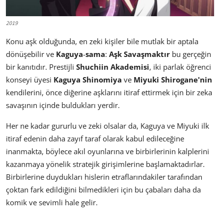
2019
Konu aşk olduğunda, en zeki kişiler bile mutlak bir aptala
dönüşebilir ve
Kaguya
-
sama
:
Aşk
Savaşmaktır
bu gerçeğin
bir kanıtıdır. Prestijli
Shuchiin Akademisi
, iki parlak öğrenci
konseyi üyesi
Kaguya Shinomiya
ve
Miyuki
Shirogane'nin
kendilerini, önce diğerine aşklarını itiraf ettirmek için bir zeka
savaşının içinde buldukları yerdir.
Her ne kadar gururlu ve zeki olsalar da, Kaguya ve Miyuki ilk
itiraf edenin daha zayıf taraf olarak kabul edileceğine
inanmakta, böylece akıl oyunlarına ve birbirlerinin kalplerini
kazanmaya yönelik stratejik girişimlerine başlamaktadırlar.
Birbirlerine duydukları hislerin etraflarındakiler tarafından
çoktan fark edildiğini bilmedikleri için bu çabaları daha da
komik ve sevimli hale gelir.