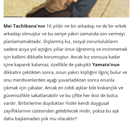
Mei Tachibana'nın
16 yıldır ne bir arkadaşı ne de bir erkek
arkadaşı olmuştur ve bu seriye yakın zamanda son vermeyi
planlamamaktadır. Dışlanmış kız, sosyal zorunlulukların
sadece acıya yol açtığını yıllar önce öğrenmiş ve incinmemek
için kalbini dikkatle korumuştur. Ancak kız sonsuza kadar
içine kapanık kalamaz, özellikle de yakışıklı
Yamato'nun
dikkatini çektikten sonra, onun yakıcı kişiliğini ilginç bulur ve
onu merdivenlerden aşağı yuvarladıktan sonra onunla
çıkmak için çabalar. Ancak en ciddi aşklar bile kıskançlık ve
güvensizlikle sakatlanabilir ve bu çiftte her ikisi de bolca
vardır. Birbirlerine duydukları hisler kendi duygusal
zayıflıklarının üstesinden gelebilecek midir, yoksa bu aşk
daha başlamadan yok mu olacaktır?