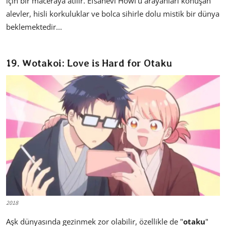
için bir maceraya atılır. Efsanevi Howl'u arayanları konuşan
alevler, hisli korkuluklar ve bolca sihirle dolu mistik bir dünya
beklemektedir...
19. Wotakoi: Love is Hard for Otaku
2018
Aşk dünyasında gezinmek zor olabilir, özellikle de "
otaku
"