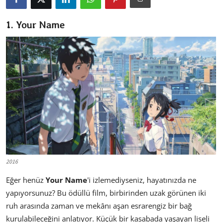
Dizi & Film
1. Your Name
Oyun
Kore Dünyası
İncelemeler
Çizgi Film
Anketler
2016
Eğer henüz
Your Name
'i izlemediyseniz, hayatınızda ne
yapıyorsunuz? Bu ödüllü film, birbirinden uzak görünen iki
ruh arasında zaman ve mekânı aşan esrarengiz bir bağ
kurulabileceğini anlatıyor. Küçük bir kasabada yaşayan liseli