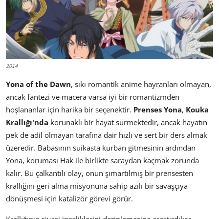
2014
Yona of the Dawn
, sıkı romantik anime hayranları olmayan,
ancak fantezi ve macera varsa iyi bir romantizmden
hoşlananlar için harika bir seçenektir.
Prenses Yona
,
Kouka
Krallığı'nda
korunaklı bir hayat sürmektedir, ancak hayatın
pek de adil olmayan tarafına dair hızlı ve sert bir ders almak
üzeredir. Babasının suikasta kurban gitmesinin ardından
Yona, koruması Hak ile birlikte saraydan kaçmak zorunda
kalır. Bu çalkantılı olay, onun şımartılmış bir prensesten
krallığını geri alma misyonuna sahip azılı bir savaşçıya
dönüşmesi için katalizör görevi görür.
Krallığının siyasi inceliklerini derinlemesine araştırdıkça,