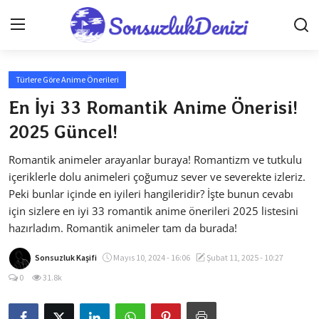
Türlere Göre Anime Önerileri
Anasayfa
En İyi 33 Romantik Anime Önerisi!
Gizlilik Sözleşmesi
2025 Güncel!
İletişim
Romantik animeler arayanlar buraya! Romantizm ve tutkulu
içeriklerle dolu animeleri çoğumuz sever ve severekte izleriz.
Genel
Peki bunlar içinde en iyileri hangileridir? İşte bunun cevabı
için sizlere en iyi 33 romantik anime önerileri 2025 listesini
Testler
hazırladım. Romantik animeler tam da burada!
Anime Önerileri
Sonsuzluk Kaşifi
Mayıs 10, 2024 - 16:06
Şubat 11, 2025 - 10:27
Anime Karakterleri
0
31.8k
Anime