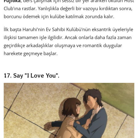
Fujioka
, ders çalışmak için sessiz bir yer ararken okulun Host
Club'ına rastlar. Yanlışlıkla değerli bir vazoyu kırdıktan sonra,
borcunu ödemek için kulübe katılmak zorunda kalır.
İlk başta Haruhi'nin Ev Sahibi Kulübü'nün eksantrik üyeleriyle
ilişkisi tamamen işle ilgilidir. Ancak onlarla daha fazla zaman
geçirdikçe arkadaşlıklar oluşmaya ve romantik duygular
harekete geçmeye başlar.
17. Say "I Love You".