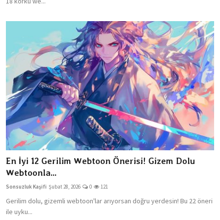
18 korku we...
En İyi 12 Gerilim Webtoon Önerisi! Gizem Dolu
Webtoonla...
Sonsuzluk Kaşifi
Şubat 28, 2026
0
121
Gerilim dolu, gizemli webtoon'lar arıyorsan doğru yerdesin! Bu 22 öneri
ile uyku...