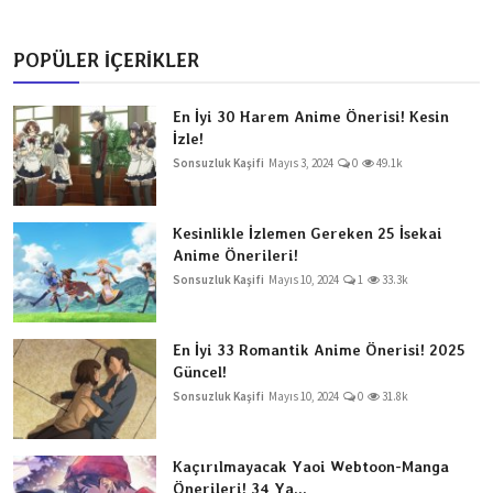
POPÜLER İÇERİKLER
En İyi 30 Harem Anime Önerisi! Kesin
İzle!
Sonsuzluk Kaşifi
Mayıs 3, 2024
0
49.1k
Kesinlikle İzlemen Gereken 25 İsekai
Anime Önerileri!
Sonsuzluk Kaşifi
Mayıs 10, 2024
1
33.3k
En İyi 33 Romantik Anime Önerisi! 2025
Güncel!
Sonsuzluk Kaşifi
Mayıs 10, 2024
0
31.8k
Kaçırılmayacak Yaoi Webtoon-Manga
Önerileri! 34 Ya...