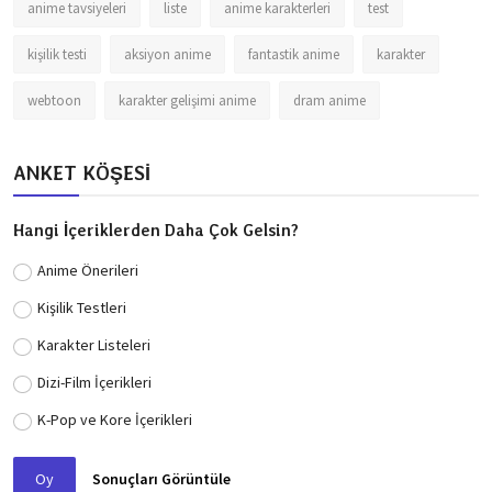
anime tavsiyeleri
liste
anime karakterleri
test
kişilik testi
aksiyon anime
fantastik anime
karakter
webtoon
karakter gelişimi anime
dram anime
ANKET KÖŞESİ
Hangi İçeriklerden Daha Çok Gelsin?
Anime Önerileri
Kişilik Testleri
Karakter Listeleri
Dizi-Film İçerikleri
K-Pop ve Kore İçerikleri
Oy
Sonuçları Görüntüle