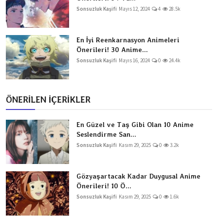
Sonsuzluk Kaşifi
Mayıs 12, 2024
4
28.5k
En İyi Reenkarnasyon Animeleri
Önerileri! 30 Anime...
Sonsuzluk Kaşifi
Mayıs 16, 2024
0
24.4k
ÖNERİLEN İÇERİKLER
En Güzel ve Taş Gibi Olan 10 Anime
Seslendirme San...
Sonsuzluk Kaşifi
Kasım 29, 2025
0
3.2k
Gözyaşartacak Kadar Duygusal Anime
Önerileri! 10 Ö...
Sonsuzluk Kaşifi
Kasım 29, 2025
0
1.6k