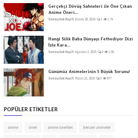
Gerçekçi Dövüş Sahneleri ile Öne Çıkan
Anime Öneri...
Sonsuzluk Kaşifi
Kasım 29, 2025
1
1.7k
Hangi Silik Baba Dünyayı Fethediyor Dizi
İzle Kara...
Sonsuzluk Kaşifi
Ağustos 2, 2025
0
1.9k
Günümüz Animelerinin 5 Büyük Sorunu!
Sonsuzluk Kaşifi
Mayıs 22, 2025
0
977
POPÜLER ETİKETLER
anime
öneri
anime önerileri
benzeri animeler