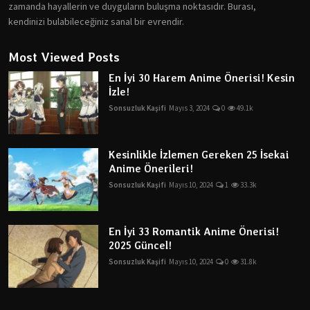
zamanda hayallerin ve duyguların buluşma noktasıdır. Burası,
kendinizi bulabileceğiniz sanal bir evrendir.
Most Viewed Posts
En İyi 30 Harem Anime Önerisi! Kesin
İzle!
Sonsuzluk Kaşifi
Mayıs 3, 2024
0
49.1k
Kesinlikle İzlemen Gereken 25 İsekai
Anime Önerileri!
Sonsuzluk Kaşifi
Mayıs 10, 2024
1
33.3k
En İyi 33 Romantik Anime Önerisi!
2025 Güncel!
Sonsuzluk Kaşifi
Mayıs 10, 2024
0
31.8k