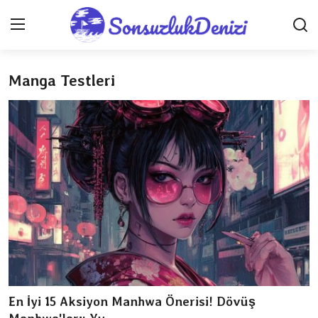
Manga Testleri
Anasayfa
İletişim
Genel
Gizlilik Sözleşmesi
Testler
Anime Önerileri
Anime Karakterleri
En İyi 15 Aksiyon Manhwa Önerisi! Dövüş
Anime