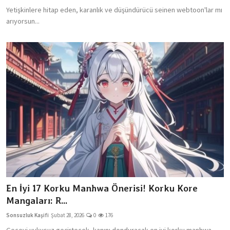
Yetişkinlere hitap eden, karanlık ve düşündürücü seinen webtoon'lar mı
arıyorsun...
En İyi 17 Korku Manhwa Önerisi! Korku Kore
Mangaları: R...
Sonsuzluk Kaşifi
Şubat 28, 2026
0
176
Geceyi uykusuz geçirtecek, kanını donduracak en iyi korku manhwa