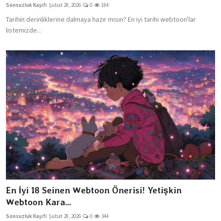
Sonsuzluk Kaşifi
Şubat 28, 2026
0
184
Tarihin derinliklerine dalmaya hazır mısın? En iyi tarihi webtoon'lar
listemizde...
En İyi 18 Seinen Webtoon Önerisi! Yetişkin
Webtoon Kara...
Sonsuzluk Kaşifi
Şubat 28, 2026
0
344