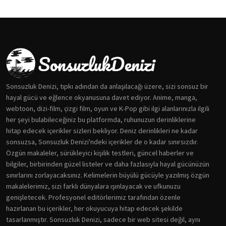
Sonsuzluk Denizi, tıpkı adından da anlaşılacağı üzere, sizi sonsuz bir
hayal gücü ve eğlence okyanusuna davet ediyor. Anime, manga,
webtoon, dizi-film, çizgi film, oyun ve K-Pop gibi ilgi alanlarınızla ilgili
her şeyi bulabileceğiniz bu platformda, ruhunuzun derinliklerine
hitap edecek içerikler sizleri bekliyor. Deniz derinlikleri ne kadar
sonsuzsa, Sonsuzluk Denizi'ndeki içerikler de o kadar sınırsızdır.
Özgün makaleler, sürükleyici kişilik testleri, güncel haberler ve
bilgiler, birbirinden güzel listeler ve daha fazlasıyla hayal gücünüzün
sınırlarını zorlayacaksınız. Kelimelerin büyülü gücüyle yazılmış özgün
makalelerimiz, sizi farklı dünyalara ışınlayacak ve ufkunuzu
genişletecek. Profesyonel editörlerimiz tarafından özenle
hazırlanan bu içerikler, her okuyucuya hitap edecek şekilde
tasarlanmıştır. Sonsuzluk Denizi, sadece bir web sitesi değil, aynı