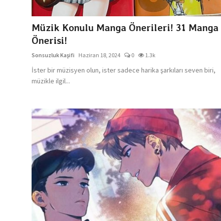
Dizi & Film
Müzik Konulu Manga Önerileri! 31 Manga
Oyun
Önerisi!
Sonsuzluk Kaşifi
Haziran 18, 2024
0
1.3k
Kore Dünyası
İster bir müzisyen olun, ister sadece harika şarkıları seven biri,
İncelemeler
müzikle ilgil...
Çizgi Film
Anketler