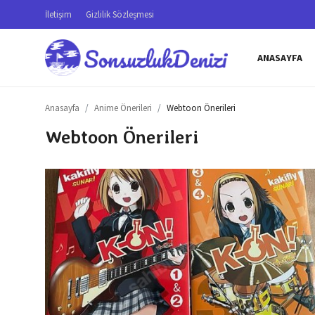
İletişim
Gizlilik Sözleşmesi
ANASAYFA
Anasayfa
Anasayfa
Anime Önerileri
Webtoon Önerileri
İletişim
Webtoon Önerileri
Genel
Gizlilik Sözleşmesi
Testler
Anime Önerileri
Anime Karakterleri
Anime