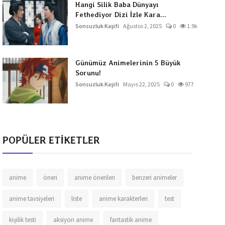
Hangi Silik Baba Dünyayı
Fethediyor Dizi İzle Kara...
Sonsuzluk Kaşifi
Ağustos 2, 2025
0
1.9k
Günümüz Animelerinin 5 Büyük
Sorunu!
Sonsuzluk Kaşifi
Mayıs 22, 2025
0
977
POPÜLER ETİKETLER
anime
öneri
anime önerileri
benzeri animeler
anime tavsiyeleri
liste
anime karakterleri
test
kişilik testi
aksiyon anime
fantastik anime