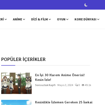
ERI
ANIME
DIZI & FILM
OYUN
KORE DÜNYASI
POPÜLER İÇERİKLER
En İyi 30 Harem Anime Önerisi!
Kesin İzle!
Sonsuzluk Kaşifi
Mayıs 3, 2024
0
49.1k
Kesinlikle İzlemen Gereken 25 İsekai