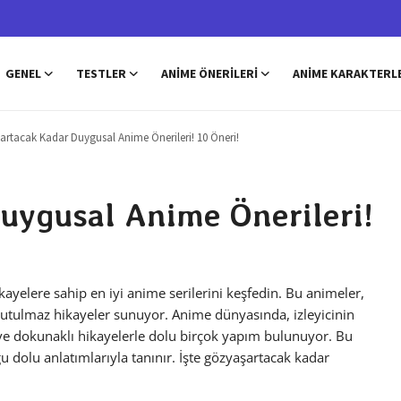
GENEL
TESTLER
ANIME ÖNERILERI
ANIME KARAKTERL
rtacak Kadar Duygusal Anime Önerileri! 10 Öneri!
uygusal Anime Önerileri!
yelere sahip en iyi anime serilerini keşfedin. Bu animeler,
nutulmaz hikayeler sunuyor. Anime dünyasında, izleyicinin
ve dokunaklı hikayelerle dolu birçok yapım bulunuyor. Bu
u dolu anlatımlarıyla tanınır. İşte gözyaşartacak kadar