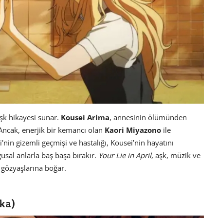
aşk hikayesi sunar.
Kousei Arima
, annesinin ölümünden
Ancak, enerjik bir kemancı olan
Kaori Miyazono
ile
'nin gizemli geçmişi ve hastalığı, Kousei’nin hayatını
usal anlarla baş başa bırakır.
Your Lie in April,
aşk, müzik ve
 gözyaşlarına boğar.
aka)