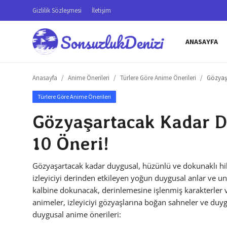
Gizlilik Sözleşmesi
İletişim
ANASAYFA
Anasayfa
Anasayfa
Anime Önerileri
Türlere Göre Anime Önerileri
Gözyaşa
Gizlilik Sözleşmesi
Türlere Göre Anime Önerileri
İletişim
Gözyaşartacak Kadar D
Genel
10 Öneri!
Testler
Gözyaşartacak kadar duygusal, hüzünlü ve dokunaklı hika
Anime Önerileri
izleyiciyi derinden etkileyen yoğun duygusal anlar ve u
kalbine dokunacak, derinlemesine işlenmiş karakterler 
Anime Karakterleri
animeler, izleyiciyi gözyaşlarına boğan sahneler ve duyg
duygusal anime önerileri:
Anime