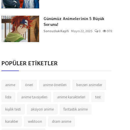
Günümüz Animelerinin 5 Büyük
Sorunu!
Sonsuzluk Kaşifi
Mayıs 22, 2025
0
978
POPÜLER ETİKETLER
anime
öneri
anime önerileri
benzeri animeler
liste
anime tavsiyeleri
anime karakterleri
test
kişilik testi
aksiyon anime
fantastik anime
karakter
webtoon
dram anime