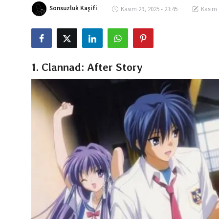
Sonsuzluk Kaşifi
Kasım 29, 2025 - 23:45
Kasım 2
Dizi & Film
Oyun
Kore Dünyası
1. Clannad: After Story
İncelemeler
Çizgi Film
Anketler