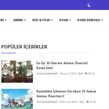
ERI
ANIME
DIZI & FILM
OYUN
KORE DÜNYASI
POPÜLER İÇERİKLER
En İyi 30 Harem Anime Önerisi!
Kesin İzle!
Sonsuzluk Kaşifi
Mayıs 3, 2024
0
49.1k
Kesinlikle İzlemen Gereken 25 İsekai
Anime Önerileri!
Sonsuzluk Kaşifi
Mayıs 10, 2024
1
33.3k