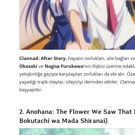
Clannad: After Story
, hayatın zorlukları, aile bağları
Okazaki
ve
Nagisa Furukawa
'nın ilişkisi üzerine oda
yetişkinliğe geçişte karşılaşılan zorlukları da ele alır. Ö
yaşadığı trajik olaylar, izleyiciyi derinden etkiler.
Clannad
başyapıttır.
2. Anohana: The Flower We Saw That
Bokutachi wa Mada Shiranai)