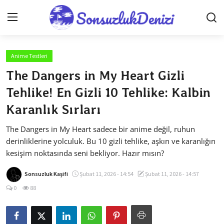
Anime Testleri
Anasayfa
The Dangers in My Heart Gizli
Gizlilik Sözleşmesi
Tehlike! En Gizli 10 Tehlike: Kalbin
Karanlık Sırları
İletişim
The Dangers in My Heart sadece bir anime değil, ruhun
Genel
derinliklerine yolculuk. Bu 10 gizli tehlike, aşkın ve karanlığın
Testler
kesişim noktasında seni bekliyor. Hazır mısın?
Anime Önerileri
Sonsuzluk Kaşifi
Şubat 11, 2026 - 14:54
Şubat 11, 2026 - 14:57
0
88
Anime Karakterleri
Anime