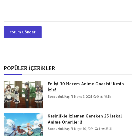
Yorum Gönder
POPÜLER İÇERİKLER
En İyi 30 Harem Anime Önerisi! Kesin
İzle!
Sonsuzluk Kaşifi
Mayıs 3, 2024
0
49.1k
Kesinlikle İzlemen Gereken 25 İsekai
Anime Önerileri!
Sonsuzluk Kaşifi
Mayıs 10, 2024
1
33.3k