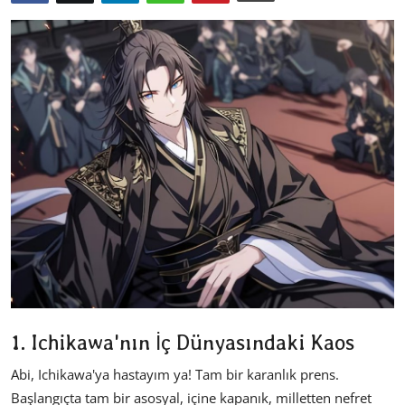
Dizi & Film
Oyun
Kore Dünyası
İncelemeler
Çizgi Film
Anketler
1. Ichikawa'nın İç Dünyasındaki Kaos
Abi, Ichikawa'ya hastayım ya! Tam bir karanlık prens.
Başlangıçta tam bir asosyal, içine kapanık, milletten nefret