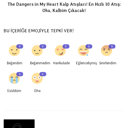
The Dangers in My Heart Kalp Atışları! En Hızlı 10 Atış:
Oha, Kalbim Çıkacak!
BU İÇERİĞE EMOJİYLE TEPKİ VER!
0
0
0
0
0
Beğendim
Beğenmedim
Harikulade
Eğlenceliymiş
Sinirlendim
0
0
Üzüldüm
Oha