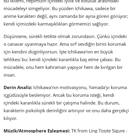
bu ikilemi, hepimizin içindeki iyilik ve kötülük arasındaki
mücadeleyi simgeliyor. Bu yüzden Ichikawa, sadece bir
anime karakteri değil, aynı zamanda bir ayna görevi görüyor;
kendi içimizdeki karmaşıklıkları görmemizi sağlıyor.
Düşünsene, sürekli tetikte olmak zorundasın. Çünkü içindeki
o canavar uyanmaya hazır. Ama sırf sevdiğin birini korumak
için kendini dizginliyorsun. İşte Ichikawa'nın en büyük
tehlikesi bu: kendi içindeki karanlıkla baş etme çabası. Bu
mücadele, onu hem kahraman yapıyor hem de kırılgan bir
insan.
Derin Analiz:
Ichikawa'nın motivasyonu, Yamada'yı koruma
içgüdüsüyle besleniyor. Ancak bu koruma isteği, kendi
içindeki karanlıkla sürekli bir çatışma halinde. Bu durum,
karakterin psikolojik derinliğini artırıyor ve onu daha gerçekçi
kılıyor.
Müzik/Atmosphere Eşleşmesi:
TK from Ling Tosite Sigure -