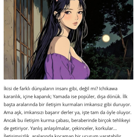
İkisi de farklı dünyaların insanı gibi, değil mi? Ichikawa
karanlık, içine kapanık; Yamada ise popüler, dışa dönük. İlk
başta aralarında bir iletişim kurmaları imkansız gibi duruyor.
Ama aşk, imkansızı başarır derler ya, işte tam da öyle oluyor.
Ancak bu iletişim kurma çabası, beraberinde birçok tehlikeyi
de getiriyor. Yanlış anlaşılmalar, çekinceler, korkular...
İletişimsizlik, aralarında kocaman bir uçurum yaratabilir.