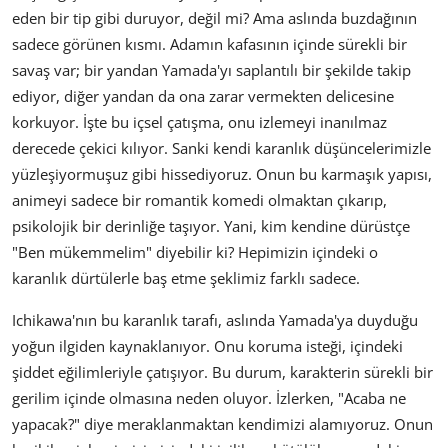
eden bir tip gibi duruyor, değil mi? Ama aslında buzdağının
sadece görünen kısmı. Adamın kafasının içinde sürekli bir
savaş var; bir yandan Yamada'yı saplantılı bir şekilde takip
ediyor, diğer yandan da ona zarar vermekten delicesine
korkuyor. İşte bu içsel çatışma, onu izlemeyi inanılmaz
derecede çekici kılıyor. Sanki kendi karanlık düşüncelerimizle
yüzleşiyormuşuz gibi hissediyoruz. Onun bu karmaşık yapısı,
animeyi sadece bir romantik komedi olmaktan çıkarıp,
psikolojik bir derinliğe taşıyor. Yani, kim kendine dürüstçe
"Ben mükemmelim" diyebilir ki? Hepimizin içindeki o
karanlık dürtülerle baş etme şeklimiz farklı sadece.
Ichikawa'nın bu karanlık tarafı, aslında Yamada'ya duyduğu
yoğun ilgiden kaynaklanıyor. Onu koruma isteği, içindeki
şiddet eğilimleriyle çatışıyor. Bu durum, karakterin sürekli bir
gerilim içinde olmasına neden oluyor. İzlerken, "Acaba ne
yapacak?" diye meraklanmaktan kendimizi alamıyoruz. Onun