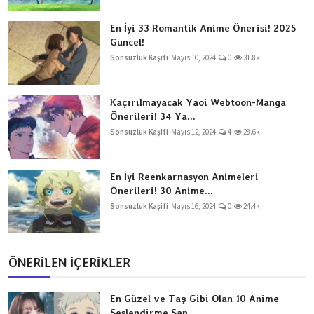
En İyi 33 Romantik Anime Önerisi! 2025
Güncel!
Sonsuzluk Kaşifi
Mayıs 10, 2024
0
31.8k
Kaçırılmayacak Yaoi Webtoon-Manga
Önerileri! 34 Ya...
Sonsuzluk Kaşifi
Mayıs 12, 2024
4
28.6k
En İyi Reenkarnasyon Animeleri
Önerileri! 30 Anime...
Sonsuzluk Kaşifi
Mayıs 16, 2024
0
24.4k
ÖNERİLEN İÇERİKLER
En Güzel ve Taş Gibi Olan 10 Anime
Seslendirme San...