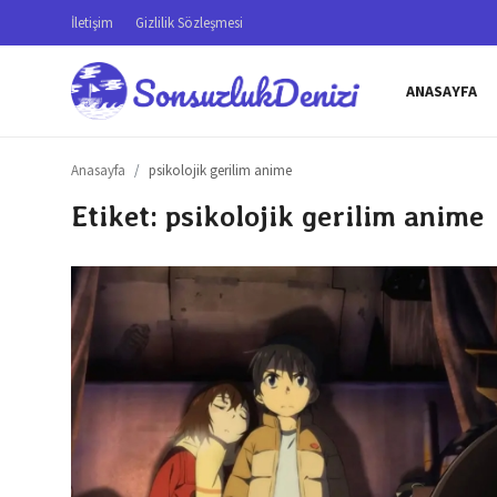
İletişim
Gizlilik Sözleşmesi
ANASAYFA
Anasayfa
Anasayfa
psikolojik gerilim anime
İletişim
Etiket: psikolojik gerilim anime
Genel
Gizlilik Sözleşmesi
Testler
Anime Önerileri
Anime Karakterleri
Anime