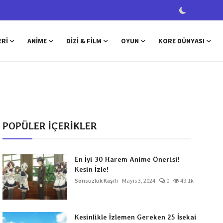
ERI
ANIME
DIZI & FILM
OYUN
KORE DÜNYASI
POPÜLER İÇERİKLER
En İyi 30 Harem Anime Önerisi!
Kesin İzle!
Sonsuzluk Kaşifi
Mayıs 3, 2024
0
49.1k
Kesinlikle İzlemen Gereken 25 İsekai