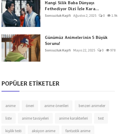
Hangi Silik Baba Dünyayı
Fethediyor Dizi İzle Kara...
Sonsuzluk Kaşifi
Ağustos 2, 2025
0
1.9k
Günümüz Animelerinin 5 Büyük
Sorunu!
Sonsuzluk Kaşifi
Mayıs 22, 2025
0
978
POPÜLER ETİKETLER
anime
öneri
anime önerileri
benzeri animeler
liste
anime tavsiyeleri
anime karakterleri
test
kişilik testi
aksiyon anime
fantastik anime