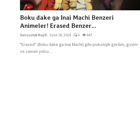
Dizi & Film
Boku dake ga Inai Machi Benzeri
Oyun
Animeler! Erased Benzer...
Sonsuzluk Kaşifi
Eylül 18, 2024
0
647
Kore Dünyası
"Erased" (Boku dake ga Inai Machi) gibi psikolojik gerilim, gizem
İncelemeler
ve zaman yolcu...
Çizgi Film
Anketler