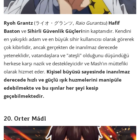
Ryoh Grantz
(ライオ・グランツ,
Raio Gurantsu
)
Hafif
Baston
ve
Sihirli Güvenlik Güçleri
nin kaptanıdır. Kendini
en yakışıklı adam ve en büyük sihir kullanıcısı olarak görerek
çok kibirlidir, ancak gerçekten de inanılmaz derecede
yeteneklidir, vatandaşlara ve "ateşli" olduğunu düşündüğü
herkese karşı nazik ve destekleyicidir ve Mash'ın müttefiki
olarak hizmet eder.
Kişisel büyüsü sayesinde inanılmaz
derecede hızlı ve güçlü ışık huzmelerini manipüle
edebilmekte ve bu ışınlar her şeyi kesip
geçebilmektedir.
20. Orter Mádl