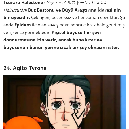
Tsurara Halestone
(ツラ・ヘイルストーン,
Tsurara
Heirusutōn
)
Buz Bastonu ve Büyü Araştırma İdaresi'nin
bir üyesidir.
Çekingen, beceriksiz ve her zaman soğuktur. Şu
anda
Epidem
ile olan savaşından sonra etkisiz hale getirilmiş
ve işkence görmektedir. K
işisel büyüsü her şeyi
dondurmasına izin verir, ancak buna kızar ve
büyüsünün bunun yerine sıcak bir şey olmasını ister.
24. Agito Tyrone