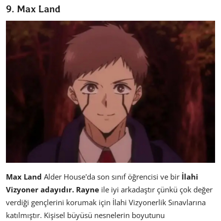
9. Max Land
Max Land
Alder House'da son sınıf öğrencisi ve bir
İlahi
Vizyoner adayıdır.
Rayne
ile iyi arkadaştır çünkü çok değer
verdiği gençlerini korumak için İlahi Vizyonerlik Sınavlarına
katılmıştır. Kişisel büyüsü nesnelerin boyutunu