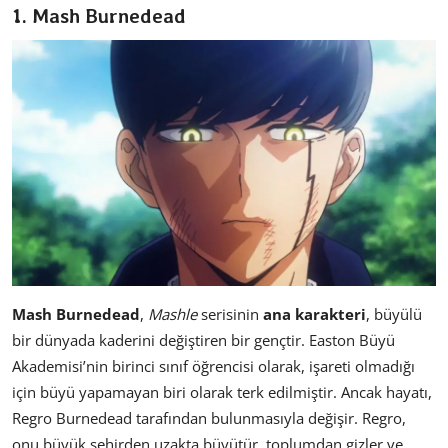
1. Mash Burnedead
Dizi & Film
Oyun
Kore Dünyası
İncelemeler
Çizgi Film
Anketler
Mash Burnedead
,
Mashle
serisinin
ana karakteri
, büyülü
bir dünyada kaderini değiştiren bir gençtir. Easton Büyü
Akademisi’nin birinci sınıf öğrencisi olarak, işareti olmadığı
için büyü yapamayan biri olarak terk edilmiştir. Ancak hayatı,
Regro Burnedead tarafından bulunmasıyla değişir. Regro,
onu büyük şehirden uzakta büyütür, toplumdan gizler ve