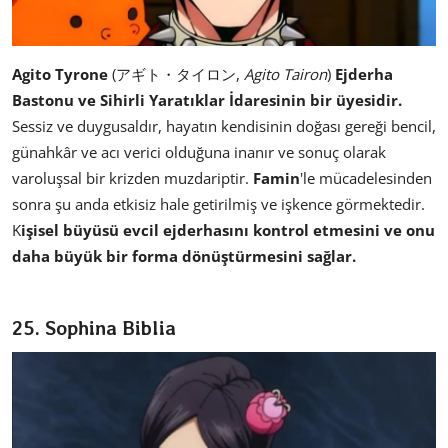
Agito Tyrone
(アギト・タイロン,
Agito Tairon
)
Ejderha
Bastonu ve Sihirli Yaratıklar İdaresinin bir üyesidir.
Sessiz ve duygusaldır, hayatın kendisinin doğası gereği bencil,
günahkâr ve acı verici olduğuna inanır ve sonuç olarak
varoluşsal bir krizden muzdariptir.
Famin
'le mücadelesinden
sonra şu anda etkisiz hale getirilmiş ve işkence görmektedir.
K
işisel büyüsü evcil ejderhasını kontrol etmesini ve onu
daha büyük bir forma dönüştürmesini sağlar.
25. Sophina Biblia