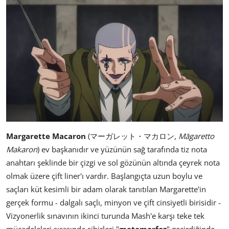
Margarette Macaron
(マーガレット・マカロン,
Māgaretto
Makaron
) ev başkanıdır ve yüzünün sağ tarafında tiz nota
anahtarı şeklinde bir çizgi ve sol gözünün altında çeyrek nota
olmak üzere çift liner'ı vardır. Başlangıçta uzun boylu ve
saçları küt kesimli bir adam olarak tanıtılan Margarette'in
gerçek formu - dalgalı saçlı, minyon ve çift cinsiyetli birisidir -
Vizyonerlik sınavının ikinci turunda Mash'e karşı teke tek
mücadeleleri sırasında sihirleri "
metamorfoz
" geçirdiğinde