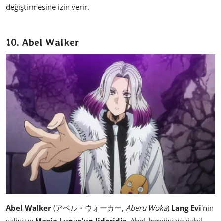
değiştirmesine izin verir.
10. Abel Walker
Abel Walker
(アベル・ウォーカー,
Aberu Wōkā
)
Lang Evi
'nin
valisi ve
Magia Lupus'un lideridir
. Abel, kendisi de dahil