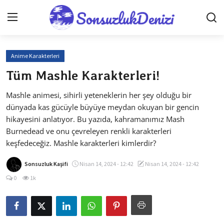
Anime Karakterleri
Anasayfa
Tüm Mashle Karakterleri!
İletişim
Mashle animesi, sihirli yeteneklerin her şey olduğu bir
dünyada kas gücüyle büyüye meydan okuyan bir gencin
Genel
hikayesini anlatıyor. Bu yazıda, kahramanımız Mash
Gizlilik Sözleşmesi
Burnedead ve onu çevreleyen renkli karakterleri
keşfedeceğiz. Mashle karakterleri kimlerdir?
Testler
Sonsuzluk Kaşifi
Nisan 14, 2024 - 12:42
Nisan 14, 2024 - 12:42
Anime Önerileri
0
1k
Anime Karakterleri
Anime