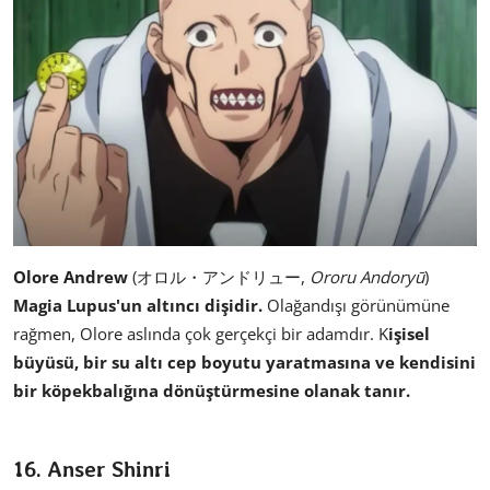
Olore Andrew
(オロル・アンドリュー,
Ororu Andoryū
)
Magia Lupus'un altıncı dişidir.
Olağandışı görünümüne
rağmen, Olore aslında çok gerçekçi bir adamdır. K
işisel
büyüsü, bir su altı cep boyutu yaratmasına ve kendisini
bir köpekbalığına dönüştürmesine olanak tanır.
16. Anser Shinri