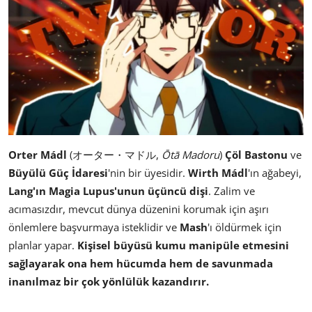
Orter Mádl
(オーター・マドル,
Ōtā Madoru
)
Çöl Bastonu
ve
Büyülü Güç İdaresi
'nin bir üyesidir.
Wirth Mádl
'ın ağabeyi,
Lang'ın Magia Lupus'unun üçüncü dişi
. Zalim ve
acımasızdır, mevcut dünya düzenini korumak için aşırı
önlemlere başvurmaya isteklidir ve
Mash
'ı öldürmek için
planlar yapar.
Kişisel büyüsü kumu manipüle etmesini
sağlayarak ona hem hücumda hem de savunmada
inanılmaz bir çok yönlülük kazandırır.