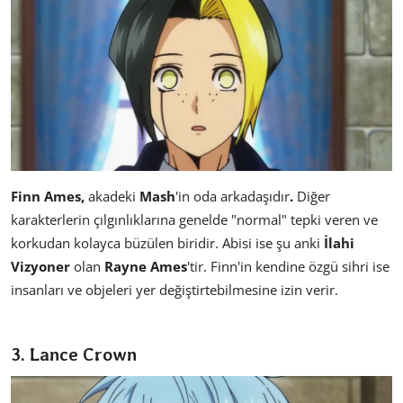
Finn Ames,
akadeki
Mash
'in oda arkadaşıdır
.
Diğer
karakterlerin çılgınlıklarına genelde "normal" tepki veren ve
korkudan kolayca büzülen biridir. Abisi ise şu anki
İlahi
Vizyoner
olan
Rayne Ames
'tir. Finn'in kendine özgü sihri ise
insanları ve objeleri yer değiştirtebilmesine izin verir.
3. Lance Crown