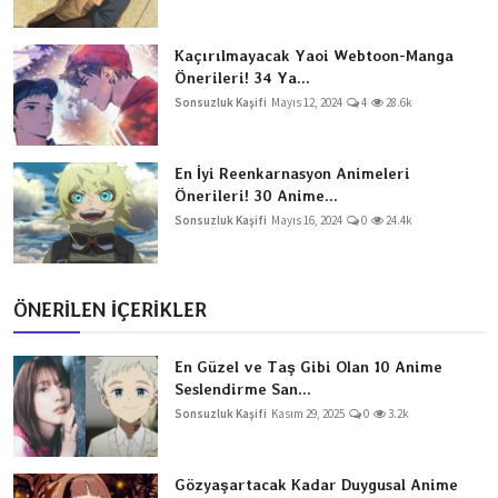
Kaçırılmayacak Yaoi Webtoon-Manga
Önerileri! 34 Ya...
Sonsuzluk Kaşifi
Mayıs 12, 2024
4
28.6k
En İyi Reenkarnasyon Animeleri
Önerileri! 30 Anime...
Sonsuzluk Kaşifi
Mayıs 16, 2024
0
24.4k
ÖNERİLEN İÇERİKLER
En Güzel ve Taş Gibi Olan 10 Anime
Seslendirme San...
Sonsuzluk Kaşifi
Kasım 29, 2025
0
3.2k
Gözyaşartacak Kadar Duygusal Anime