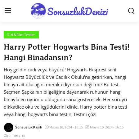
Dizi & Film Testleri
Anasayfa
Harry Potter Hogwarts Bina Testi!
Gizlilik Sözleşmesi
Hangi Binadansın?
İletişim
Hoş geldin cadı veya büyücü! Hogwarts Ekspresi seni
Hogwarts Büyücülük ve Cadılık Okulu'na getirirken, hangi
Genel
binaya ait olacağını merak ediyorsun değil mi? Bu test,
Seçmen Şapka'nın bilgeliğine dayanarak ruhunun hangi
Testler
binayla en uyumlu olduğunu sana gösterecek. Her soruyu
dikkatlice oku ve içgüdülerini dinle. Harry potter bina testi
Anime Önerileri
veya hangi hogwarts bina testini testini çöz!
Anime Karakterleri
Sonsuzluk Kaşifi
Mayıs 10, 2024 - 16:15
Mayıs 10, 2024 - 16:15
Anime
0
7.1k