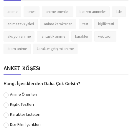
anime
öneri
anime önerileri
benzeri animeler
liste
anime tavsiyeleri
anime karakterleri
test
kişilik testi
aksiyon anime
fantastik anime
karakter
webtoon
dram anime
karakter gelişimi anime
ANKET KÖŞESİ
Hangi İçeriklerden Daha Çok Gelsin?
Anime Önerileri
Kişilik Testleri
Karakter Listeleri
Dizi-Film İçerikleri