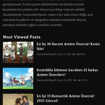
genişletecek. Profesyonel editörlerimiz tarafından özenle
hazırlanan bu içerikler, her okuyucuya hitap edecek şekilde
tasarlanmıştır. Sonsuzluk Denizi, sadece bir web sitesi değil, aynı
zamanda hayallerin ve duyguların buluşma noktasıdır. Burası,
kendinizi bulabileceğiniz sanal bir evrendir.
Most Viewed Posts
En İyi 30 Harem Anime Önerisi! Kesin
İzle!
Sonsuzluk Kaşifi
Mayıs 3, 2024
0
49.1k
Kesinlikle İzlemen Gereken 25 İsekai
Anime Önerileri!
Sonsuzluk Kaşifi
Mayıs 10, 2024
1
33.3k
En İyi 33 Romantik Anime Önerisi!
2025 Güncel!