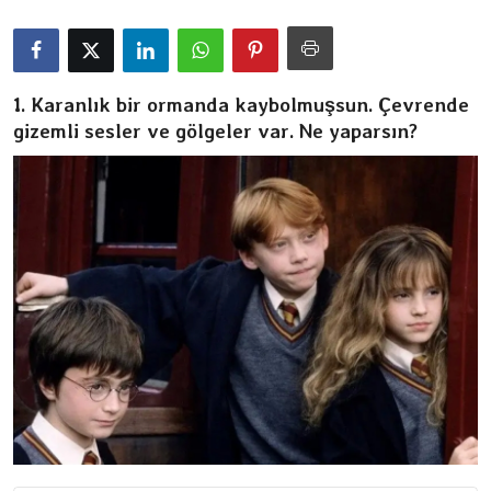
Dizi & Film
Oyun
1. Karanlık bir ormanda kaybolmuşsun. Çevrende
gizemli sesler ve gölgeler var. Ne yaparsın?
Kore Dünyası
İncelemeler
Çizgi Film
Anketler