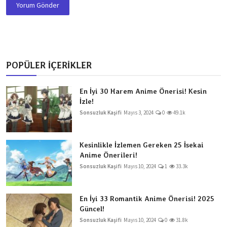
Yorum Gönder
POPÜLER İÇERİKLER
En İyi 30 Harem Anime Önerisi! Kesin
İzle!
Sonsuzluk Kaşifi
Mayıs 3, 2024
0
49.1k
Kesinlikle İzlemen Gereken 25 İsekai
Anime Önerileri!
Sonsuzluk Kaşifi
Mayıs 10, 2024
1
33.3k
En İyi 33 Romantik Anime Önerisi! 2025
Güncel!
Sonsuzluk Kaşifi
Mayıs 10, 2024
0
31.8k