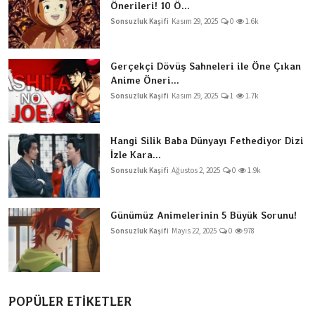
Önerileri! 10 Ö...
Sonsuzluk Kaşifi
Kasım 29, 2025
0
1.6k
Gerçekçi Dövüş Sahneleri ile Öne Çıkan
Anime Öneri...
Sonsuzluk Kaşifi
Kasım 29, 2025
1
1.7k
Hangi Silik Baba Dünyayı Fethediyor Dizi
İzle Kara...
Sonsuzluk Kaşifi
Ağustos 2, 2025
0
1.9k
Günümüz Animelerinin 5 Büyük Sorunu!
Sonsuzluk Kaşifi
Mayıs 22, 2025
0
978
POPÜLER ETİKETLER