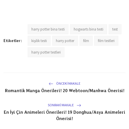
harry potter bina testi
hogwarts bina testi
test
Etiketler:
kişilik testi
harry potter
film
film testleri
harry potter testleri
ÖNCEKI MAKALE
Romantik Manga Önerileri! 20 Webtoon/Manhwa Önerisi!
SONRAKI MAKALE
En İyi Çin Animeleri Önerileri! 19 Donghua/Asya Animeleri
Önerisi!