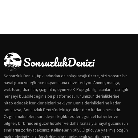
Sonsuzluk Denizi, tıpkı adından da anlaşılacağı üzere, sizi sonsuz bir
hayal gücü ve eğlence okyanusuna davet ediyor. Anime, manga,
webtoon, dizi-film, çizgi film, oyun ve K-Pop gibi ilgi alanlarınızla ilgili
her şeyi bulabileceğiniz bu platformda, ruhunuzun derinliklerine
hitap edecek içerikler sizleri bekliyor. Deniz derinlikleri ne kadar
sonsuzsa, Sonsuzluk Denizi'ndeki içerikler de o kadar sınırsızdır.
Özgün makaleler, sürükleyici kişilik testleri, güncel haberler ve
bilgiler, birbirinden güzel listeler ve daha fazlasıyla hayal gücünüzün
sınırlarını zorlayacaksınız. Kelimelerin büyülü gücüyle yazılmış özgün
makalelerimiz, sizi farklı dünyalara ışınlayacak ve ufkunuzu