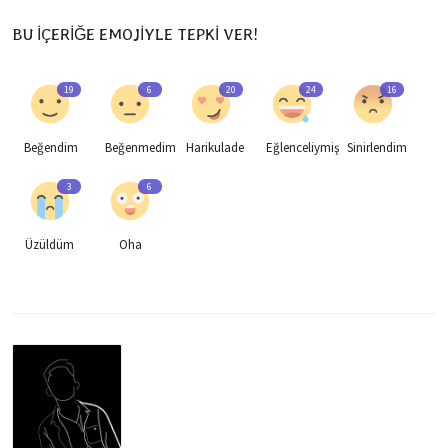
BU İÇERİĞE EMOJİYLE TEPKİ VER!
19
6
20
24
16
Beğendim
Beğenmedim
Harikulade
Eğlenceliymiş
Sinirlendim
3
6
Üzüldüm
Oha