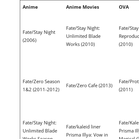
Anime
Anime Movies
OVA
Fate/Stay Night:
Fate/Stay
Fate/Stay Night
Unlimited Blade
Reproduc
(2006)
Works (2010)
(2010)
Fate/Zero Season
Fate/Pro
Fate/Zero Cafe (2013)
1&2 (2011-2012)
(2011)
Fate/Stay Night:
Fate/Kale
Fate/kaleid liner
Unlimited Blade
Prisma Il
Prisma Illya: Vow in
Works Season
Magical G