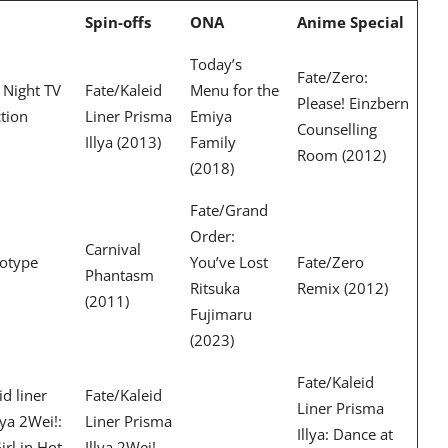
Spin-offs
ONA
Anime Special
Today’s
Fate/Zero:
 Night TV
Fate/Kaleid
Menu for the
Please! Einzbern
tion
Liner Prisma
Emiya
Counselling
Illya (2013)
Family
Room (2012)
(2018)
Fate/Grand
Order:
Carnival
totype
You’ve Lost
Fate/Zero
Phantasm
Ritsuka
Remix (2012)
(2011)
Fujimaru
(2023)
Fate/Kaleid
id liner
Fate/Kaleid
Liner Prisma
lya 2Wei!:
Liner Prisma
Illya: Dance at
irl in Hot
Illya 2Wei!