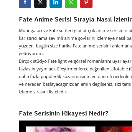
Dizi & Film
Fate Anime Serisi Sırayla Nasıl İzleni
Oyun
Monogatari ve Fate serileri gibi birçok anime serisinin bi
Kore Dünyası
karıştırıcı ama sevimli anime şovlarını izlemeye nasıl ba
yüzden, bugün size harika Fate anime serisini anlamanız
İncelemeler
getiriyorum.
Çizgi Film
Birçok stüdyo Fate light ve görsel romanlarını uyarlayarak
fazlasını yayınladı. Eleştirmenlerce beğenilen Ufotable 
Anketler
daha fazla popülerlik kazanmasının en önemli nedenleri
ve nereden başlayacağınızdan emin değilseniz, sizi temina
izleme sırasını listeledik
Fate Serisinin Hikayesi Nedir?