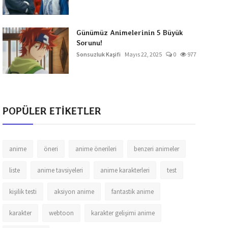
Günümüz Animelerinin 5 Büyük
Sorunu!
Sonsuzluk Kaşifi
Mayıs 22, 2025
0
977
POPÜLER ETİKETLER
anime
öneri
anime önerileri
benzeri animeler
liste
anime tavsiyeleri
anime karakterleri
test
kişilik testi
aksiyon anime
fantastik anime
karakter
webtoon
karakter gelişimi anime