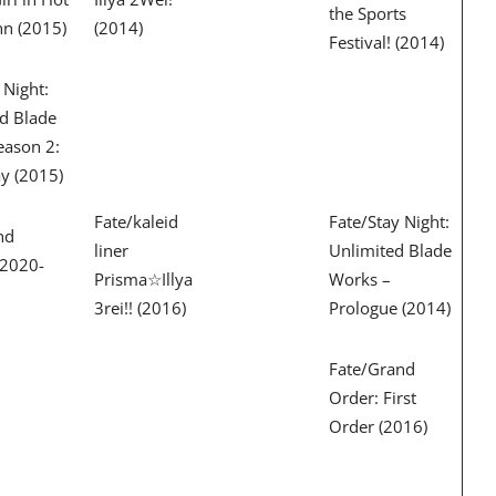
the Sports
nn (2015)
(2014)
Festival! (2014)
 Night:
ed Blade
eason 2:
y (2015)
Fate/kaleid
Fate/Stay Night:
nd
liner
Unlimited Blade
(2020-
Prisma☆Illya
Works –
3rei!! (2016)
Prologue (2014)
Fate/Grand
Order: First
Order (2016)