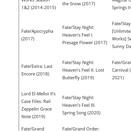
the Snow (2017)
1&2 (2014-2015)
Springs I
Fate/Stay
Fate/Stay Night:
Fate/Apocrypha
[Unlimit
Heaven’s Feel I.
(2017)
Works] S
Presage Flower (2017)
Sunny Da
Fate/Stay Night:
Fate/Gra
Fate/Extra: Last
Heaven’s Feel II. Lost
Carnival 
Encore (2018)
Butterfly (2019)
2021)
Lord El-Melloi II’s
Fate/Stay Night:
Case Files: Rail
Heaven’s Feel III.
Zeppelin Grace
Spring Song (2020)
Note (2019)
Fate/Grand
Fate/Grand Order: