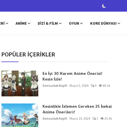
ERI
ANIME
DIZI & FILM
OYUN
KORE DÜNYASI
POPÜLER İÇERİKLER
En İyi 30 Harem Anime Önerisi!
Kesin İzle!
Sonsuzluk Kaşifi
Mayıs 3, 2024
0
49.1k
Kesinlikle İzlemen Gereken 25 İsekai
Anime Önerileri!
Sonsuzluk Kaşifi
Mayıs 10, 2024
1
33.3k