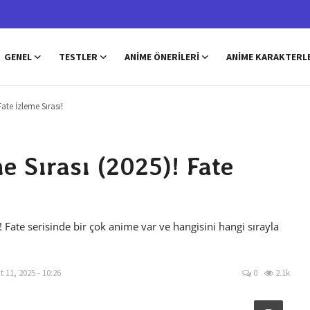
GENEL
TESTLER
ANIME ÖNERILERI
ANIME KARAKTERL
Fate İzleme Sırası!
e Sırası (2025)! Fate
! Fate serisinde bir çok anime var ve hangisini hangi sırayla
 11, 2025 - 10:26
0
2.1k