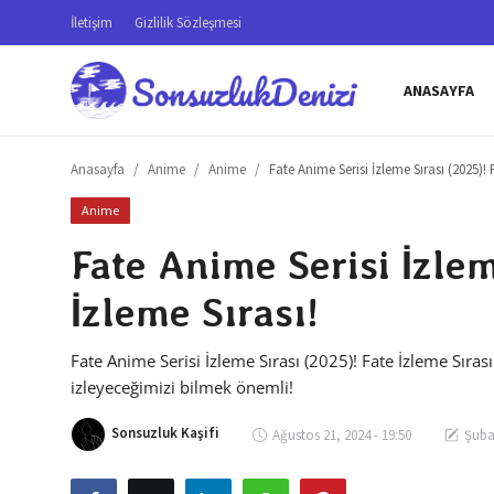
İletişim
Gizlilik Sözleşmesi
ANASAYFA
Anasayfa
Anasayfa
Anime
Anime
Fate Anime Serisi İzleme Sırası (2025)! 
İletişim
Anime
Genel
Fate Anime Serisi İzlem
Gizlilik Sözleşmesi
İzleme Sırası!
Testler
Fate Anime Serisi İzleme Sırası (2025)! Fate İzleme Sırası
Anime Önerileri
izleyeceğimizi bilmek önemli!
Anime Karakterleri
Sonsuzluk Kaşifi
Ağustos 21, 2024 - 19:50
Şubat
Anime