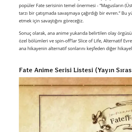
popüler Fate serisinin temel önermesi - “Magusların (Üsta
tarzı bir çatışmada savaşmaya çağırdığı bir evren.” Bu y
etmek için savaştığını göreceğiz.
Sonuç olarak, ana anime yukarıda belirtilen olay örgüsü
özel bölümleri ve spin-off'lar Slice of Life, Alternatif Evr
ana hikayenin alternatif sonlarını keşfeden diğer hikayele
Fate Anime Serisi Listesi (Yayın Sıra